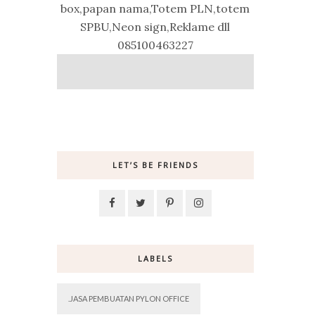
box,papan nama,Totem PLN,totem
SPBU,Neon sign,Reklame dll
085100463227
LET’S BE FRIENDS
LABELS
.JASA PEMBUATAN PYLON OFFICE