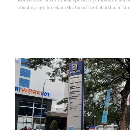
display, sign hotel,acrylic huruf timbul 3d,huruf 