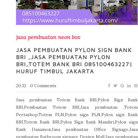
jasa pembuatan neon box
JASA PEMBUATAN PYLON SIGN BANK
BRI ,JASA PEMBUATAN PYLON
BRI,TOTEM BANK BRI 085100463227|
HURUF TIMBUL JAKARTA
20.32
0 Comments
Jasa pembuatan Totem Bank BRI,Pylon Sign Bank
BRI,Pembuatan Totem BRI,Jasa pembuatan ,Totem
Pertashop,Totem PLN,Pylon sign PLN,Pylon sign Bank
BRI,Totem Bank BRI,Pylon Sign Bank Mandiri,Pylon sign
Bank Danamon,Jasa pembuatan Office Signage,Jasa
pembuatan Bathroom signage Design Mall,Jasa pembuatan