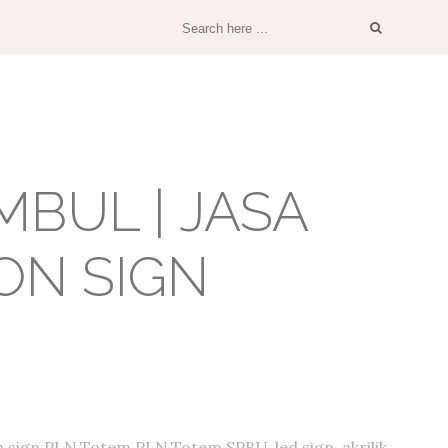
BUL | JASA
ON SIGN
 sign PLN,Totem PLN,Totem SPBU, led sign, akrilik