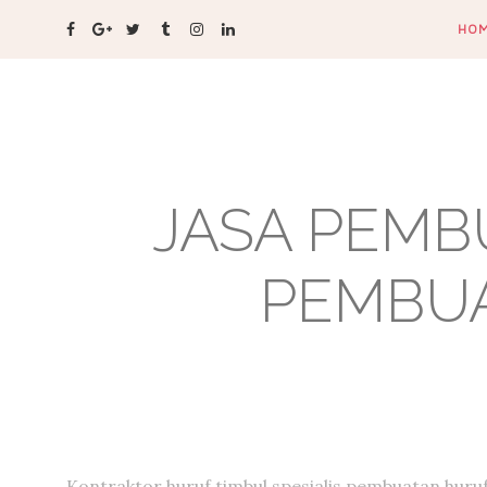
HO
JASA PEMB
PEMBUA
Kontraktor huruf timbul,spesialis pembuatan huru