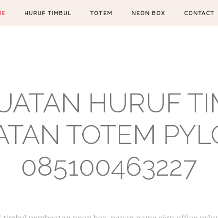
ME
HURUF TIMBUL
TOTEM
NEON BOX
CONTACT
UATAN HURUF TIM
TAN TOTEM PYL
085100463227
f timbul,pembuatan neon box, papan nama,sign office,pylon