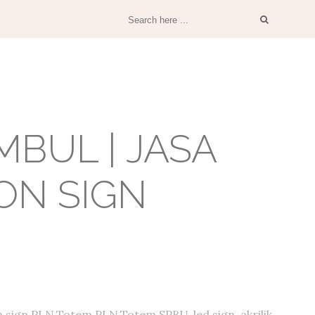
BUL | JASA
ON SIGN
 sign PLN,Totem PLN,Totem SPBU, led sign, akrilik