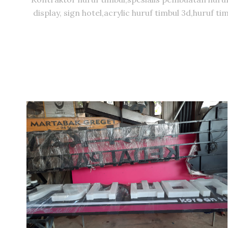
display, sign hotel,acrylic huruf timbul 3d,huruf 