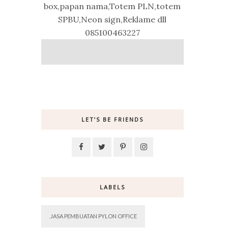
box,papan nama,Totem PLN,totem
SPBU,Neon sign,Reklame dll
085100463227
LET’S BE FRIENDS
LABELS
.JASA PEMBUATAN PYLON OFFICE