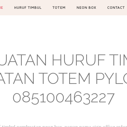
ME
HURUF TIMBUL
TOTEM
NEON BOX
CONTACT
UATAN HURUF TIM
TAN TOTEM PYL
085100463227
f timbul,pembuatan neon box, papan nama,sign office,pylon