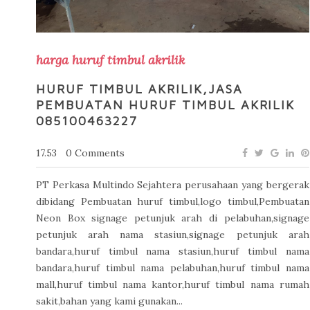
harga huruf timbul akrilik
HURUF TIMBUL AKRILIK,JASA
PEMBUATAN HURUF TIMBUL AKRILIK
085100463227
17.53
0 Comments
PT Perkasa Multindo Sejahtera perusahaan yang bergerak
dibidang Pembuatan huruf timbul,logo timbul,Pembuatan
Neon Box signage petunjuk arah di pelabuhan,signage
petunjuk arah nama stasiun,signage petunjuk arah
bandara,huruf timbul nama stasiun,huruf timbul nama
bandara,huruf timbul nama pelabuhan,huruf timbul nama
mall,huruf timbul nama kantor,huruf timbul nama rumah
sakit,bahan yang kami gunakan...