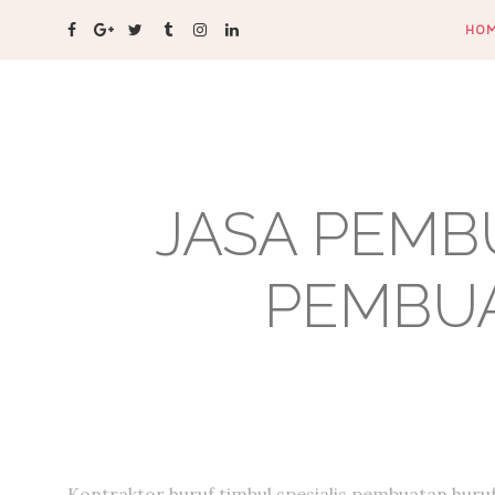
HO
JASA PEMB
PEMBUA
Kontraktor huruf timbul,spesialis pembuatan huru