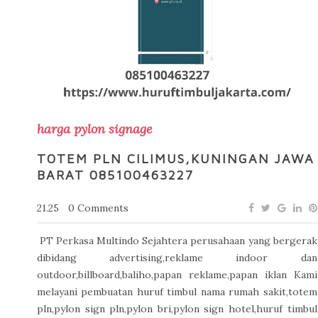
harga pylon signage
TOTEM PLN CILIMUS,KUNINGAN JAWA
BARAT 085100463227
21.25
0 Comments
PT Perkasa Multindo Sejahtera perusahaan yang bergerak
dibidang advertising,reklame indoor dan
outdoor,billboard,baliho,papan reklame,papan iklan Kami
melayani pembuatan huruf timbul nama rumah sakit,totem
pln,pylon sign pln,pylon bri,pylon sign hotel,huruf timbul