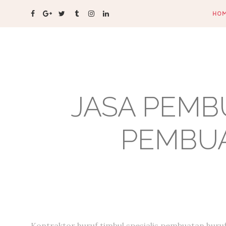
HO
JASA PEMB
PEMBUA
Kontraktor huruf timbul,spesialis pembuatan huru