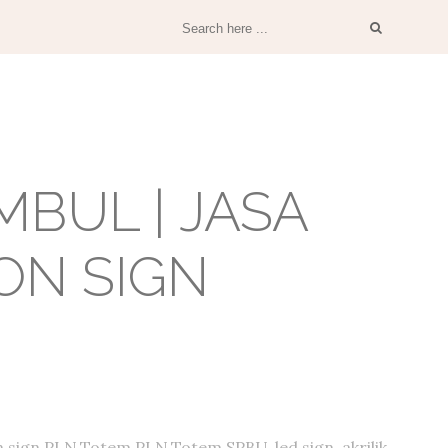
BUL | JASA
ON SIGN
 sign PLN,Totem PLN,Totem SPBU, led sign, akrilik