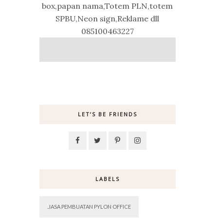
box,papan nama,Totem PLN,totem
SPBU,Neon sign,Reklame dll
085100463227
LET’S BE FRIENDS
LABELS
.JASA PEMBUATAN PYLON OFFICE