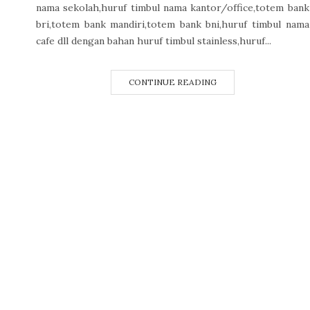
nama sekolah,huruf timbul nama kantor/office,totem bank
bri,totem bank mandiri,totem bank bni,huruf timbul nama
cafe dll dengan bahan huruf timbul stainless,huruf...
CONTINUE READING