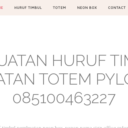
ME
HURUF TIMBUL
TOTEM
NEON BOX
CONTACT
UATAN HURUF TIM
TAN TOTEM PYL
085100463227
f timbul,pembuatan neon box, papan nama,sign office,pylon