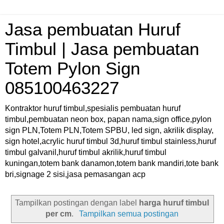
Jasa pembuatan Huruf
Timbul | Jasa pembuatan
Totem Pylon Sign
085100463227
Kontraktor huruf timbul,spesialis pembuatan huruf
timbul,pembuatan neon box, papan nama,sign office,pylon
sign PLN,Totem PLN,Totem SPBU, led sign, akrilik display,
sign hotel,acrylic huruf timbul 3d,huruf timbul stainless,huruf
timbul galvanil,huruf timbul akrilik,huruf timbul
kuningan,totem bank danamon,totem bank mandiri,tote bank
bri,signage 2 sisi,jasa pemasangan acp
Tampilkan postingan dengan label
harga huruf timbul
per cm
.
Tampilkan semua postingan