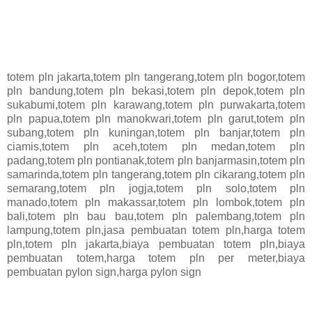
totem pln jakarta,totem pln tangerang,totem pln bogor,totem
pln bandung,totem pln bekasi,totem pln depok,totem pln
sukabumi,totem pln karawang,totem pln purwakarta,totem
pln papua,totem pln manokwari,totem pln garut,totem pln
subang,totem pln kuningan,totem pln banjar,totem pln
ciamis,totem pln aceh,totem pln medan,totem pln
padang,totem pln pontianak,totem pln banjarmasin,totem pln
samarinda,totem pln tangerang,totem pln cikarang,totem pln
semarang,totem pln jogja,totem pln solo,totem pln
manado,totem pln makassar,totem pln lombok,totem pln
bali,totem pln bau bau,totem pln palembang,totem pln
lampung,totem pln,jasa pembuatan totem pln,harga totem
pln,totem pln jakarta,biaya pembuatan totem pln,biaya
pembuatan totem,harga totem pln per meter,biaya
pembuatan pylon sign,harga pylon sign