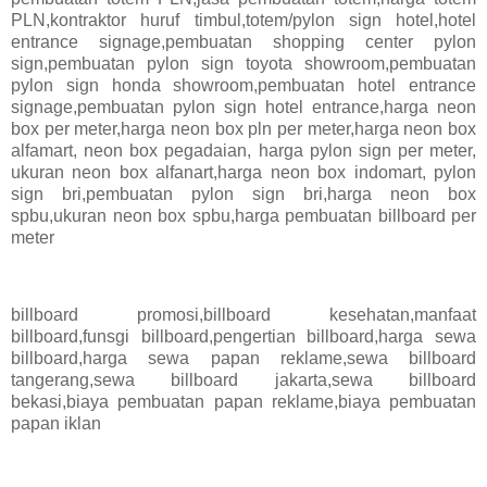
PLN,kontraktor huruf timbul,totem/pylon sign hotel,hotel
entrance signage,pembuatan shopping center pylon
sign,pembuatan pylon sign toyota showroom,pembuatan
pylon sign honda showroom,pembuatan hotel entrance
signage,pembuatan pylon sign hotel entrance,harga neon
box per meter,harga neon box pln per meter,harga neon box
alfamart, neon box pegadaian, harga pylon sign per meter,
ukuran neon box alfanart,harga neon box indomart, pylon
sign bri,pembuatan pylon sign bri,harga neon box
spbu,ukuran neon box spbu,harga pembuatan billboard per
meter
billboard promosi,billboard kesehatan,manfaat
billboard,funsgi billboard,pengertian billboard,harga sewa
billboard,harga sewa papan reklame,sewa billboard
tangerang,sewa billboard jakarta,sewa billboard
bekasi,biaya pembuatan papan reklame,biaya pembuatan
papan iklan