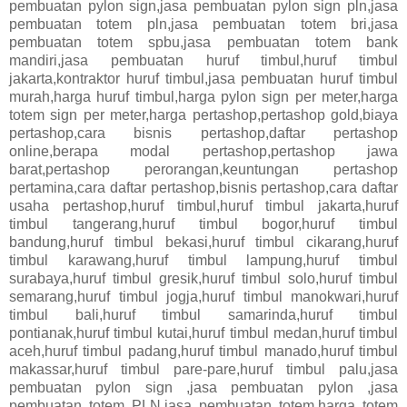
pembuatan pylon sign,jasa pembuatan pylon sign pln,jasa
pembuatan totem pln,jasa pembuatan totem bri,jasa
pembuatan totem spbu,jasa pembuatan totem bank
mandiri,jasa pembuatan huruf timbul,huruf timbul
jakarta,kontraktor huruf timbul,jasa pembuatan huruf timbul
murah,harga huruf timbul,harga pylon sign per meter,harga
totem sign per meter,harga pertashop,pertashop gold,biaya
pertashop,cara bisnis pertashop,daftar pertashop
online,berapa modal pertashop,pertashop jawa
barat,pertashop perorangan,keuntungan pertashop
pertamina,cara daftar pertashop,bisnis pertashop,cara daftar
usaha pertashop,huruf timbul,huruf timbul jakarta,huruf
timbul tangerang,huruf timbul bogor,huruf timbul
bandung,huruf timbul bekasi,huruf timbul cikarang,huruf
timbul karawang,huruf timbul lampung,huruf timbul
surabaya,huruf timbul gresik,huruf timbul solo,huruf timbul
semarang,huruf timbul jogja,huruf timbul manokwari,huruf
timbul bali,huruf timbul samarinda,huruf timbul
pontianak,huruf timbul kutai,huruf timbul medan,huruf timbul
aceh,huruf timbul padang,huruf timbul manado,huruf timbul
makassar,huruf timbul pare-pare,huruf timbul palu,jasa
pembuatan pylon sign ,jasa pembuatan pylon ,jasa
pembuatan totem PLN,jasa pembuatan totem,harga totem