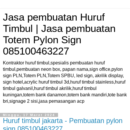
Jasa pembuatan Huruf
Timbul | Jasa pembuatan
Totem Pylon Sign
085100463227
Kontraktor huruf timbul,spesialis pembuatan huruf
timbul,pembuatan neon box, papan nama,sign office,pylon
sign PLN,Totem PLN,Totem SPBU, led sign, akrilik display,
sign hotel,acrylic huruf timbul 3d,huruf timbul stainless,huruf
timbul galvanil,huruf timbul akrilik,huruf timbul
kuningan,totem bank danamon,totem bank mandiri,tote bank
bri,signage 2 sisi,jasa pemasangan acp
Minggu, 17 Maret 2024
Huruf timbul jakarta - Pembuatan pylon
sign 085100463227