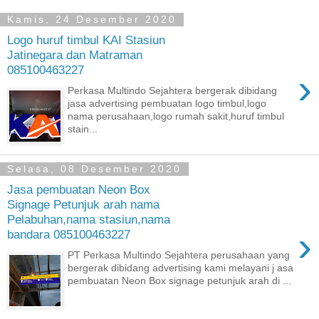
Kamis, 24 Desember 2020
Logo huruf timbul KAI Stasiun
Jatinegara dan Matraman
085100463227
›
Perkasa Multindo Sejahtera bergerak dibidang
jasa advertising pembuatan logo timbul,logo
nama perusahaan,logo rumah sakit,huruf timbul
stain...
Selasa, 08 Desember 2020
Jasa pembuatan Neon Box
Signage Petunjuk arah nama
Pelabuhan,nama stasiun,nama
›
bandara 085100463227
PT Perkasa Multindo Sejahtera perusahaan yang
bergerak dibidang advertising kami melayani j asa
pembuatan Neon Box signage petunjuk arah di ...