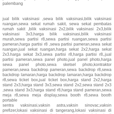
palembang
jual bilik vaksinasi ,sewa bilik vaksinasi,bilik vaksinasi
ruangan,sewa sekat rumah sakit, sewa sekat pembatas
rumah sakit ,bilik vaksinasi 2x2,bilik vaksinasi 2x3,bilik
vaksinasi 3x3,harga bilik vaksinasi,bilik vaksinasi
murah,sewa partisi r8,sewa partisi ruangan,sewa partisi
pameran,harga partisi r8 ,sewa partisi pameran,sewa sekat
ruangan,jual sekat ruangan,harga sekat 2x2,harga sekat
2x3.harga sekat 3x3,sewa partisi r8,harga partisi r8,.jual
partisi pameran,sewa panel photo,jual panel photo,harga
sewa panel photo,sewa sketsel photo,kontraktor
pameran,sewa backdrop pameran,sewa backdrop r8,sewa
backdrop lamaran,harga backdrop lamaran,harga backdrop
r8,sewa ticket box,jual ticket box,harga stand 2x2,harga
stand 2x3,harga stand 3x3,sewa stand 2x2,sewa stand 2x3
,sewa stand 3x3,harga stand r8,harga stand pameran,sewa
meja r8,sewa meja display,sewa booth r8,sewa booth
portable
sentra vaksinasi,vaksin astra,vaksin sinovac,vaksin
prefizer,lokasi vaksinasi di tangerang,lokasi vaksinasi di