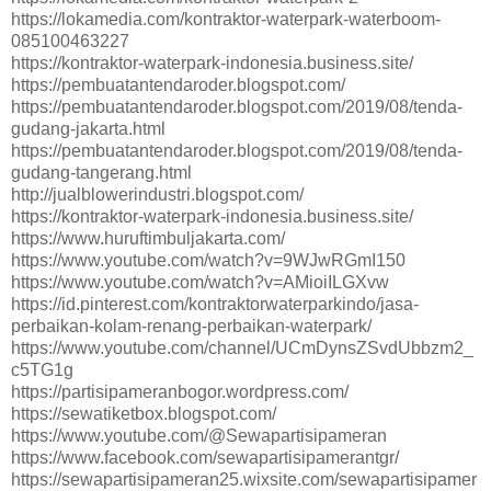
https://lokamedia.com/kontraktor-waterpark-waterboom-
085100463227
https://kontraktor-waterpark-indonesia.business.site/
https://pembuatantendaroder.blogspot.com/
https://pembuatantendaroder.blogspot.com/2019/08/tenda-
gudang-jakarta.html
https://pembuatantendaroder.blogspot.com/2019/08/tenda-
gudang-tangerang.html
http://jualblowerindustri.blogspot.com/
https://kontraktor-waterpark-indonesia.business.site/
https://www.huruftimbuljakarta.com/
https://www.youtube.com/watch?v=9WJwRGmI150
https://www.youtube.com/watch?v=AMioiILGXvw
https://id.pinterest.com/kontraktorwaterparkindo/jasa-
perbaikan-kolam-renang-perbaikan-waterpark/
https://www.youtube.com/channel/UCmDynsZSvdUbbzm2_
c5TG1g
https://partisipameranbogor.wordpress.com/
https://sewatiketbox.blogspot.com/
https://www.youtube.com/@Sewapartisipameran
https://www.facebook.com/sewapartisipamerantgr/
https://sewapartisipameran25.wixsite.com/sewapartisipamer