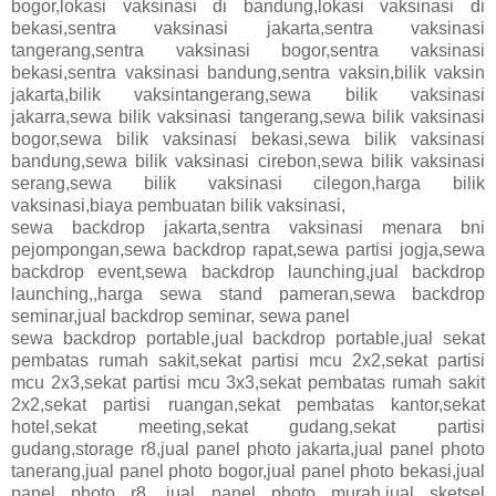
bogor,lokasi vaksinasi di bandung,lokasi vaksinasi di
bekasi,sentra vaksinasi jakarta,sentra vaksinasi
tangerang,sentra vaksinasi bogor,sentra vaksinasi
bekasi,sentra vaksinasi bandung,sentra vaksin,bilik vaksin
jakarta,bilik vaksintangerang,sewa bilik vaksinasi
jakarra,sewa bilik vaksinasi tangerang,sewa bilik vaksinasi
bogor,sewa bilik vaksinasi bekasi,sewa bilik vaksinasi
bandung,sewa bilik vaksinasi cirebon,sewa bilik vaksinasi
serang,sewa bilik vaksinasi cilegon,harga bilik
vaksinasi,biaya pembuatan bilik vaksinasi,
sewa backdrop jakarta,sentra vaksinasi menara bni
pejompongan,sewa backdrop rapat,sewa partisi jogja,sewa
backdrop event,sewa backdrop launching,jual backdrop
launching,,harga sewa stand pameran,sewa backdrop
seminar,jual backdrop seminar,
sewa panel
sewa backdrop portable,jual backdrop portable,jual sekat
pembatas rumah sakit,sekat partisi mcu 2x2,sekat partisi
mcu 2x3,sekat partisi mcu 3x3,sekat pembatas rumah sakit
2x2,sekat partisi ruangan,sekat pembatas kantor,sekat
hotel,sekat meeting,sekat gudang,sekat partisi
gudang,storage r8,jual panel photo jakarta,jual panel photo
tanerang,jual panel photo bogor,jual panel photo bekasi,jual
panel photo r8 ,jual panel photo murah,jual sketsel