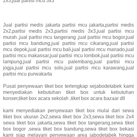
2x3,jual partisi mcu 3x3
Jual partisi medis jakarta partisi mcu jakarta,partisi medis
2x2,partisi medis 2x3,partisi medis 3x3,jual partisi mcu
murah ,jual partisi mcu tangerang ,jual partisi mcu bogor,jual
partisi mcu bandung,jual partisi mcu cikarang,jual partisi
mcu depok,jual partisi mcu bali,jual partisi mcu manado,jual
partisi mcu makassar,jual partisi mcu lombok,jual partisi mcu
lampung,jual partisi mcu palembang,jual partisi mcu
jogja,jual partisi mcu solo,jual partisi mcu karawang,jual
partisi mcu purwakarta
Pusat penyewaan tiket box terlengkap sejabodetabek kami
menyediakan kebutuhan tiket box untuk kebutuhan
konser,tiket box acara sekolah ,tiket box acara bazaar dll
kami menyediakan penyewaan tiket box mulai dari sewa
tiket box ukuran 2x2,sewa tiket box 2x3,sewa tiket box 2x4
sewa tiket box jakarta,sewa tiket box tangerang,sewa tiket
box bogor ,sewa tiket box bandung,sewa tiket box bekasi
kami siap melayani penyewaan area jabodetabek hingga