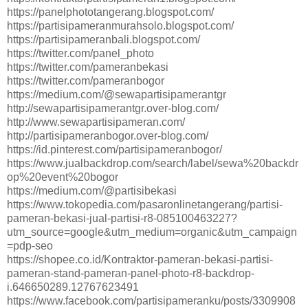
https://panelphototangerang.blogspot.com/
https://partisipameranmurahsolo.blogspot.com/
https://partisipameranbali.blogspot.com/
https://twitter.com/panel_photo
https://twitter.com/pameranbekasi
https://twitter.com/pameranbogor
https://medium.com/@sewapartisipamerantgr
http://sewapartisipamerantgr.over-blog.com/
http://www.sewapartisipameran.com/
http://partisipameranbogor.over-blog.com/
https://id.pinterest.com/partisipameranbogor/
https://www.jualbackdrop.com/search/label/sewa%20backdr
op%20event%20bogor
https://medium.com/@partisibekasi
https://www.tokopedia.com/pasaronlinetangerang/partisi-
pameran-bekasi-jual-partisi-r8-085100463227?
utm_source=google&utm_medium=organic&utm_campaign
=pdp-seo
https://shopee.co.id/Kontraktor-pameran-bekasi-partisi-
pameran-stand-pameran-panel-photo-r8-backdrop-
i.646650289.12767623491
https://www.facebook.com/partisipameranku/posts/3309908