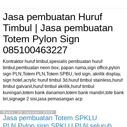
Jasa pembuatan Huruf
Timbul | Jasa pembuatan
Totem Pylon Sign
085100463227
Kontraktor huruf timbul,spesialis pembuatan huruf
timbul,pembuatan neon box, papan nama,sign office,pylon
sign PLN,Totem PLN,Totem SPBU, led sign, akrilik display,
sign hotel,acrylic huruf timbul 3d,huruf timbul stainless,huruf
timbul galvanil,huruf timbul akrilik,huruf timbul
kuningan,totem bank danamon,totem bank mandiri,tote bank
bri,signage 2 sisi,jasa pemasangan acp
Rabu, 25 Januari 2023
Jasa pembuatan Totem SPKLU
PLN,Pylon sign SPKLU PLN seluruh