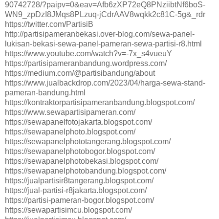
90742728/?paipv=0&eav=Afb6zXP72eQ8PNziibtNf6boS-
WN9_zpDzI8JMqs8PLzuq-jCdrAAV8wqkk2c81C-5g&_rdr
https://twitter.com/PartisiB
http://partisipameranbekasi.over-blog.com/sewa-panel-
lukisan-bekasi-sewa-panel-pameran-sewa-partisi-r8.html
https://www.youtube.com/watch?v=-7x_s4vueuY
https://partisipameranbandung.wordpress.com/
https://medium.com/@partisibandung/about
https://www.jualbackdrop.com/2023/04/harga-sewa-stand-
pameran-bandung.html
https://kontraktorpartisipameranbandung.blogspot.com/
https://www.sewapartisipameran.com/
https://sewapanelfotojakarta.blogspot.com/
https://sewapanelphoto.blogspot.com/
https://sewapanelphototangerang.blogspot.com/
https://sewapanelphotobogor.blogspot.com/
https://sewapanelphotobekasi.blogspot.com/
https://sewapanelphotobandung.blogspot.com/
https://jualpartisir8tangerang.blogspot.com/
https://jual-partisi-r8jakarta.blogspot.com/
https://partisi-pameran-bogor.blogspot.com/
https://sewapartisimcu.blogspot.com/