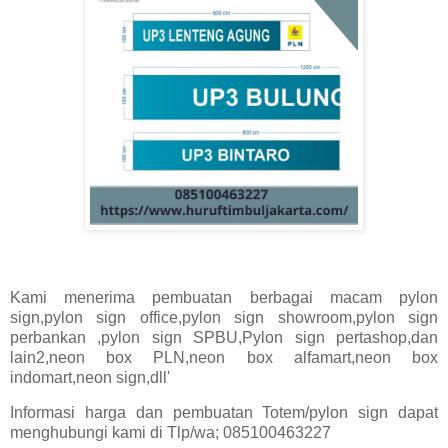
Kami menerima pembuatan berbagai macam pylon
sign,pylon sign office,pylon sign showroom,pylon sign
perbankan ,pylon sign SPBU,Pylon sign pertashop,dan
lain2,neon box PLN,neon box alfamart,neon box
indomart,neon sign,dll'
Informasi harga dan pembuatan Totem/pylon sign dapat
menghubungi kami di Tlp/wa; 085100463227