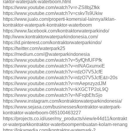
raktor-waterpark-waterboom.html
https://www.youtube.com/watch?v=r-ZS8bjZfkk
https://www.youtube.com/watch?v=cskvTs9Ukiw
https://www.jualo.com/properti-komersial-lainnya/iklan-
kontraktor-waterpark-kontraktor-waterboom
https://www.facebook.com/kontraktorwaterparkindo/
http://www.kontraktorwaterparkindonesia.com/
https://id.pinterest.com/kontraktorwaterparkindo/
https://twitter.com/waterpark25
https://medium.com/@waterparkindonesia
https://www.youtube.com/watch?v=5yfQhfUFPfk
https://www.youtube.com/watch?v=nlNAGxumxiE
https://www.youtube.com/watch?v=rdzO7V5JcfE
https://www.youtube.com/watch?v=rdzO7V5JcfE&t=20s
https://www.youtube.com/watch?v=mAepnzyzdJM
https://www.youtube.com/watch?v=kXGCTP2oL9Q
https://www.youtube.com/watch?v=NFrqbEfsSjo
https://www.instagram.com/kontraktorwaterparkindonesia/
https://www.sejasa.com/businesses/kontraktor-waterpark-
kontraktor-waterboom-085100463227
https://projects.co.id/user/my_products/view/e44d11/kontrakt
or-waterparkkontraktor-waterboompembuatan-kolam-renang
https://lokamedia.com/kontraktor-waterpark-2