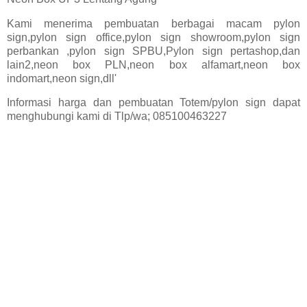
Kami menerima pembuatan berbagai macam pylon
sign,pylon sign office,pylon sign showroom,pylon sign
perbankan ,pylon sign SPBU,Pylon sign pertashop,dan
lain2,neon box PLN,neon box alfamart,neon box
indomart,neon sign,dll'
Informasi harga dan pembuatan Totem/pylon sign dapat
menghubungi kami di Tlp/wa; 085100463227