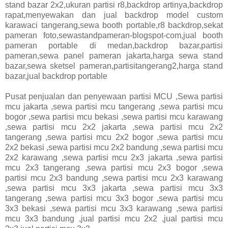
stand bazar 2x2,ukuran partisi r8,backdrop artinya,backdrop
rapat,menyewakan dan jual backdrop model custom
karawaci tangerang,sewa booth portable,r8 backdrop,sekat
pameran foto,sewastandpameran-blogspot-com,jual booth
pameran portable di medan,backdrop bazar,partisi
pameran,sewa panel pameran jakarta,harga sewa stand
bazar,sewa sketsel pameran,partisitangerang2,harga stand
bazar,jual backdrop portable
Pusat penjualan dan penyewaan partisi MCU ,Sewa partisi
mcu jakarta ,sewa partisi mcu tangerang ,sewa partisi mcu
bogor ,sewa partisi mcu bekasi ,sewa partisi mcu karawang
,sewa partisi mcu 2x2 jakarta ,sewa partisi mcu 2x2
tangerang ,sewa partisi mcu 2x2 bogor ,sewa partisi mcu
2x2 bekasi ,sewa partisi mcu 2x2 bandung ,sewa partisi mcu
2x2 karawang ,sewa partisi mcu 2x3 jakarta ,sewa partisi
mcu 2x3 tangerang ,sewa partisi mcu 2x3 bogor ,sewa
partisi mcu 2x3 bandung ,sewa partisi mcu 2x3 karawang
,sewa partisi mcu 3x3 jakarta ,sewa partisi mcu 3x3
tangerang ,sewa partisi mcu 3x3 bogor ,sewa partisi mcu
3x3 bekasi ,sewa partisi mcu 3x3 karawang ,sewa partisi
mcu 3x3 bandung ,jual partisi mcu 2x2 ,jual partisi mcu