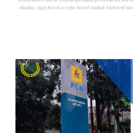
display, sign hotel,acrylic huruf timbul 3d,huruf 