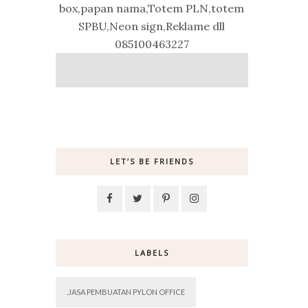
box,papan nama,Totem PLN,totem
SPBU,Neon sign,Reklame dll
085100463227
LET’S BE FRIENDS
LABELS
.JASA PEMBUATAN PYLON OFFICE