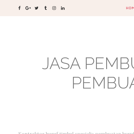
HO
JASA PEMB
PEMBUA
Kontraktor huruf timbul,spesialis pembuatan huru