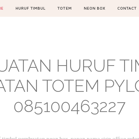
ME
HURUF TIMBUL
TOTEM
NEON BOX
CONTACT
UATAN HURUF TIM
TAN TOTEM PYL
085100463227
f timbul,pembuatan neon box, papan nama,sign office,pylon