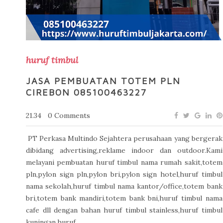
huruf timbul
JASA PEMBUATAN TOTEM PLN
CIREBON 085100463227
21.34
0 Comments
PT Perkasa Multindo Sejahtera perusahaan yang bergerak
dibidang advertising,reklame indoor dan outdoor.Kami
melayani pembuatan huruf timbul nama rumah sakit,totem
pln,pylon sign pln,pylon bri,pylon sign hotel,huruf timbul
nama sekolah,huruf timbul nama kantor/office,totem bank
bri,totem bank mandiri,totem bank bni,huruf timbul nama
cafe dll dengan bahan huruf timbul stainless,huruf timbul
kuningan,huruf...