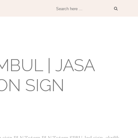
BUL | JASA
ON SIGN
 sign PLN,Totem PLN,Totem SPBU, led sign, akrilik