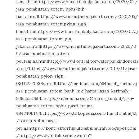
nama.htmlhttps://www.huruftimbuljakarta.com/2020/02/
jasa-pembuatan-totem-bprs-hik-
harta.htmlhttps://www.huruftimbuljakarta.com/2020/03/
jasa-pembuatan-totempylon-sign-
bank.htmlhttps://www.huruftimbuljakarta.com/2020/07/j
asa-pembuatan-totem-pln-
jakarta.htmlhttps://www.huruftimbuljakarta.com/2020/0
9/jasa-pembuatan-totem-
pertamina.htmlhttp://www.kontraktorwaterparkindonesia
.com/https://www.huruftimbuljakarta.com/2019/11/jasa-
pembuatan-pylon-sign-
081112520808.htmlhttps://medium.com/@huruf_timbul/j
asa-pembuatan-totem-bank-hik-harta-insan-karimah-
2d65bac36bfahttps://medium.com/@huruf_timbul/jasa-
pembuatan-totem-spbu-pasti-prima-
484340b147bchttps://www.tokopedia.com/huruftimbuljkt
/totem-spbu-pasti-
primahttps://kontraktorhuruftimbulmurah.blogspot.com
/https://www.youtube.com/watch?