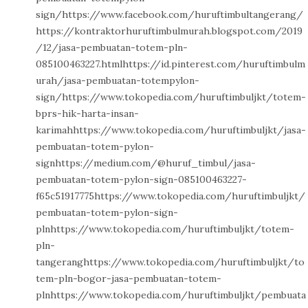
sign/https://www.facebook.com/huruftimbultangerang/
https://kontraktorhuruftimbulmurah.blogspot.com/2019
/12/jasa-pembuatan-totem-pln-
085100463227.htmlhttps://id.pinterest.com/huruftimbulm
urah/jasa-pembuatan-totempylon-
sign/https://www.tokopedia.com/huruftimbuljkt/totem-
bprs-hik-harta-insan-
karimahhttps://www.tokopedia.com/huruftimbuljkt/jasa-
pembuatan-totem-pylon-
signhttps://medium.com/@huruf_timbul/jasa-
pembuatan-totem-pylon-sign-085100463227-
f65c51917775https://www.tokopedia.com/huruftimbuljkt/
pembuatan-totem-pylon-sign-
plnhttps://www.tokopedia.com/huruftimbuljkt/totem-
pln-
tangeranghttps://www.tokopedia.com/huruftimbuljkt/to
tem-pln-bogor-jasa-pembuatan-totem-
plnhttps://www.tokopedia.com/huruftimbuljkt/pembuata