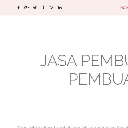
HO
JASA PEMB
PEMBUA
Kontraktor huruf timbul,spesialis pembuatan huru