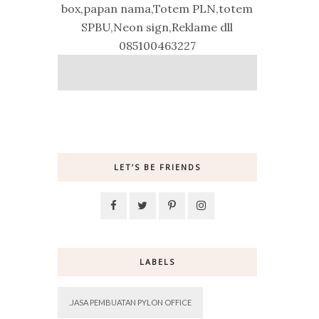
box,papan nama,Totem PLN,totem
SPBU,Neon sign,Reklame dll
085100463227
LET’S BE FRIENDS
LABELS
.JASA PEMBUATAN PYLON OFFICE