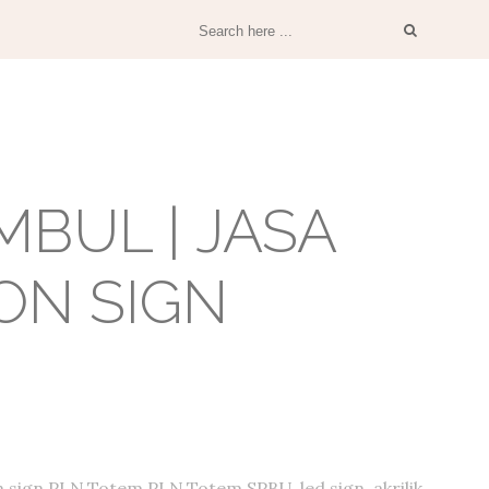
BUL | JASA
ON SIGN
 sign PLN,Totem PLN,Totem SPBU, led sign, akrilik