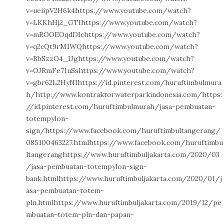
v=ueiipV2H6k4https://www.youtube.com/watch?
v=LKKhHj2_GTIhttps://www.youtube.com/watch?
v=mROOEOqdDIchttps://www.youtube.com/watch?
v=q2cQt9rM1WQhttps://www.youtube.com/watch?
v=BbSzzO4_IJghttps://www.youtube.com/watch?
v=OJRmFe71uSshttps://www.youtube.com/watch?
v=gbr62L2HyNIhttps://id.pinterest.com/huruftimbulmura
h/http://www.kontraktorwaterparkindonesia.com/https:
//id.pinterest.com/huruftimbulmurah/jasa-pembuatan-
totempylon-
sign/https://www.facebook.com/huruftimbultangerang/
085100463227.htmlhttps://www.facebook.com/huruftimbu
ltangeranghttps://www.huruftimbuljakarta.com/2020/03
/jasa-pembuatan-totempylon-sign-
bank.htmlhttps://www.huruftimbuljakarta.com/2020/01/j
asa-pembuatan-totem-
pln.htmlhttps://www.huruftimbuljakarta.com/2019/12/pe
mbuatan-totem-pln-dan-papan-