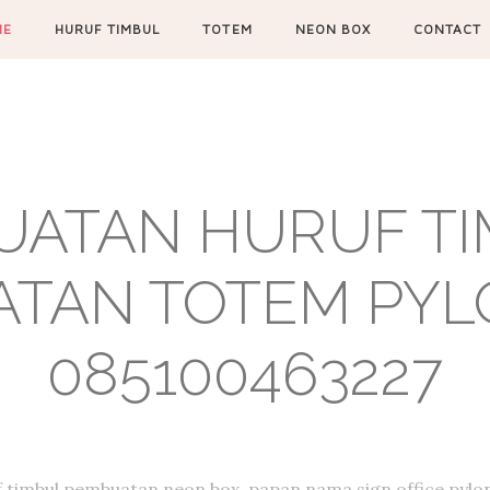
ME
HURUF TIMBUL
TOTEM
NEON BOX
CONTACT
UATAN HURUF TIM
TAN TOTEM PYL
085100463227
f timbul,pembuatan neon box, papan nama,sign office,pylon