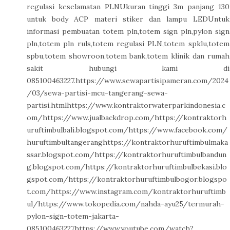
regulasi keselamatan PLNUkuran tinggi 3m panjang 130
untuk body ACP materi stiker dan lampu LEDUntuk
informasi pembuatan totem pln,totem sign pln,pylon sign
pln,totem pln ruls,totem regulasi PLN,totem spklu,totem
spbu,totem showroon,totem bank,totem klinik dan rumah
sakit hubungi kami di
085100463227.https://www.sewapartisipameran.com/2024
/03/sewa-partisi-mcu-tangerang-sewa-
partisi.htmlhttps://www.kontraktorwaterparkindonesia.c
om/https://www.jualbackdrop.com/https://kontraktorh
uruftimbulbali.blogspot.com/https://www.facebook.com/
huruftimbultangeranghttps://kontraktorhuruftimbulmaka
ssar.blogspot.com/https://kontraktorhuruftimbulbandun
g.blogspot.com/https://kontraktorhuruftimbulbekasi.blo
gspot.com/https://kontraktorhuruftimbulbogor.blogspo
t.com/https://www.instagram.com/kontraktorhuruftimb
ul/https://www.tokopedia.com/nahda-ayu25/termurah-
pylon-sign-totem-jakarta-
085100463227https://www.youtube.com/watch?