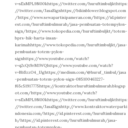
v=sEsMPL9N00khttps://twitter.com/huruftimbuljkthttps:
//twitter.com/JasaSignhttps://bikinblower.blogspot.com
/https://www.sewapartisipameran.com/https://id.pinter
est.com/huruftimbulmurah/jasa-pembuatan-totempylon-
sign/https://www.tokopedia.com/huruftimbuljkt/totem-
bprs-hik-harta-insan-
karimahhttps://www.tokopedia.com/huruftimbuljkt/jasa-
pembuatan-totem-pylon-
signhttps://www.youtube.com/watch?
v=q2cQt9rM1WQhttps://www.youtube.com/watch?
v=BbSzzO4_IJghttps://medium.com/@huruf_timbul/jasa
-pembuatan-totem-pylon-sign-085100463227-
f65c51917775https://kontraktorhuruftimbulmurah.blogsp
ot.com/https://www.youtube.com/watch?
v=sEsMPL9N00khttps://twitter.com/huruftimbuljkthttps:
//twitter.com/JasaSignhttp://www.kontraktorwaterparki
ndonesia.com/https://id.pinterest.com/huruftimbulmura
h/https://id.pinterest.com/huruftimbulmurah/jasa-
pembuatan-totempylon-