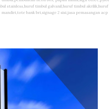
timbul stainless,huruf timbul galvanil,huruf timbul akrilik,
mandiri,tote bank bri,signage 2 sisi,jasa pemasangan acp