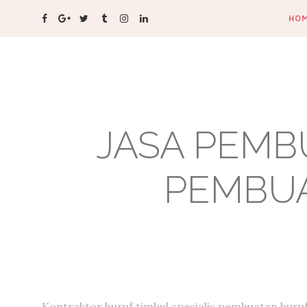
HO
JASA PEMB
PEMBUA
Kontraktor huruf timbul,spesialis pembuatan huru