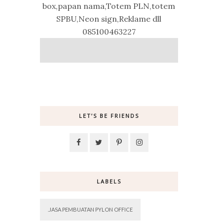
box,papan nama,Totem PLN,totem
SPBU,Neon sign,Reklame dll
085100463227
LET’S BE FRIENDS
LABELS
.JASA PEMBUATAN PYLON OFFICE