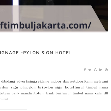
IGNAGE -PYLON SIGN HOTEL
dibidang advertising,reklame indoor dan outdoor.Kami melayani
ylon sign pln,pylon bri,pylon sign hotel,huruf timbul nama
,totem bank mandiri,totem bank bni,huruf timbul nama cafe dll
uruf...