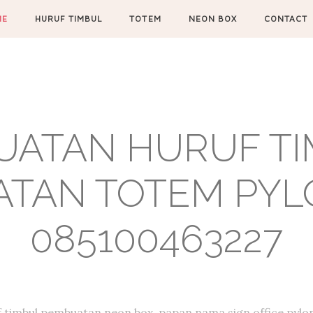
ME
HURUF TIMBUL
TOTEM
NEON BOX
CONTACT
UATAN HURUF TIM
TAN TOTEM PYL
085100463227
f timbul,pembuatan neon box, papan nama,sign office,pylon