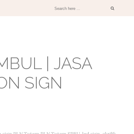
BUL | JASA
ON SIGN
 sign PLN,Totem PLN,Totem SPBU, led sign, akrilik