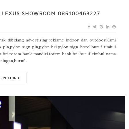
 LEXUS SHOWROOM 085100463227
k dibidang advertising,reklame indoor dan outdoor.Kami
ln,pylon sign pln,pylon bri,pylon sign hotel,huruf timbul
 bri,totem bank mandiri,totem bank bni,huruf timbul nama
ningan,huruf...
E READING