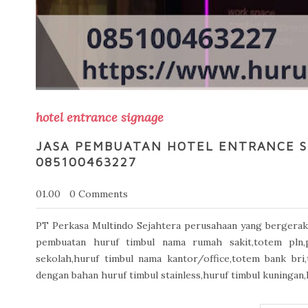
hotel entrance signage
JASA PEMBUATAN HOTEL ENTRANCE S
085100463227
01.00
0 Comments
PT Perkasa Multindo Sejahtera perusahaan yang bergerak 
pembuatan huruf timbul nama rumah sakit,totem pln,p
sekolah,huruf timbul nama kantor/office,totem bank bri
dengan bahan huruf timbul stainless,huruf timbul kuningan,h