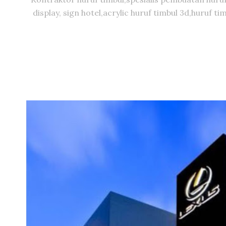
display, sign hotel,acrylic huruf timbul 3d,huruf 