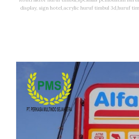
display, sign hotel,acrylic huruf timbul 3d,huruf 