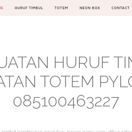
ME
HURUF TIMBUL
TOTEM
NEON BOX
CONTACT
UATAN HURUF TIM
TAN TOTEM PYL
085100463227
f timbul,pembuatan neon box, papan nama,sign office,pylon