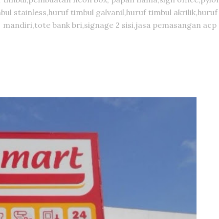
timbul stainless,huruf timbul galvanil,huruf timbul akrilik,
mandiri,tote bank bri,signage 2 sisi,jasa pemasangan acp