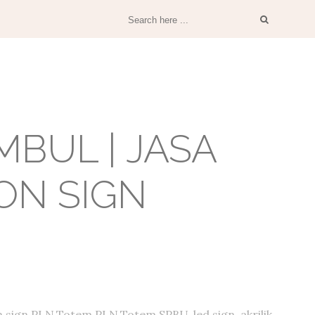
BUL | JASA
ON SIGN
 sign PLN,Totem PLN,Totem SPBU, led sign, akrilik