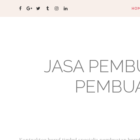
HO
JASA PEMB
PEMBUA
Kontraktor huruf timbul,spesialis pembuatan huru