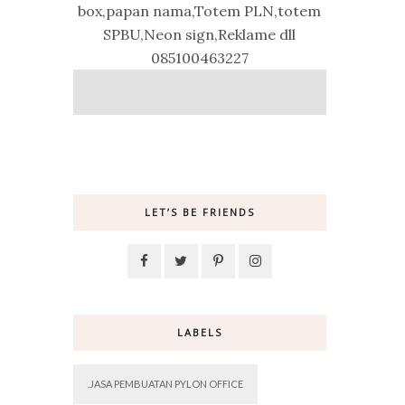
box,papan nama,Totem PLN,totem
SPBU,Neon sign,Reklame dll
085100463227
LET’S BE FRIENDS
LABELS
.JASA PEMBUATAN PYLON OFFICE