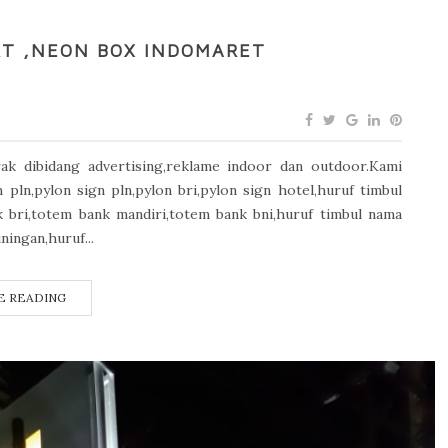
T ,NEON BOX INDOMARET
k dibidang advertising,reklame indoor dan outdoor.Kami
ln,pylon sign pln,pylon bri,pylon sign hotel,huruf timbul
 bri,totem bank mandiri,totem bank bni,huruf timbul nama
ningan,huruf...
E READING