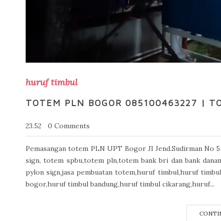
huruf timbul
TOTEM PLN BOGOR 085100463227 | T
23.52
0 Comments
Pemasangan totem PLN UPT Bogor Jl Jend.Sudirman No 5 
sign, totem spbu,totem pln,totem bank bri dan bank dan
pylon sign,jasa pembuatan totem,huruf timbul,huruf timbul
bogor,huruf timbul bandung,huruf timbul cikarang,huruf...
CONTI