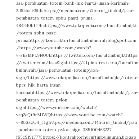
asa-pembuatan-totem-bank-hik-harta-insan-karimah-
2d65bac36bfahttps://medium.com/@huruf_timbul/jasa-
pembuatan-totem-spbu-pasti-prima-
484340b147bchttps://www.tokopedia.com/huruftimbuljkt
/totem-spbu-pasti-
primahttps://kontraktorhuruftimbulmurah.blogspot.com
/https://www.youtube.com/watch?
v=sEsMPL9N00khttps://twitter.com/huruftimbuljkthttps:
//twitter.com/JasaSignhttps://id.pinterest.com/huruftim
bulmurah/jasa-pembuatan-totempylon-
sign/https://www.tokopedia.com/huruftimbuljkt/totem-
bprs-hik-harta-insan-
karimahhttps://www.tokopedia.com/huruftimbuljkt/jasa-
pembuatan-totem-pylon-
signhttps://www.youtube.com/watch?
v=q2cQt9rM1WQhttps://www.youtube.com/watch?
v=BbSzzO4_IJghttps://medium.com/@huruf_timbul/jasa
-pembuatan-totem-pylon-sign-085100463227-
f65c51917775https://kontraktorhuruftimbulmurah.blogsp