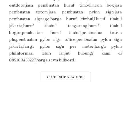
outdoor,jasa pembuatan huruf timbul,neon box,jasa
pembuatan totem,jasa pembuatan pylon sign,jasa
pembuatan signage,harga huruf timbul,Huruf timbul
jakarta,huruf timbul tangerang,huruf timbul
bogor,pembuatan huruf timbul,pembuatan totem
pln,pembuatan pylon sign office,pembuatan pylon sign
jakarta,harga pylon sign per meter,harga pylon
plnInformasi lebih lanjut hubungi kami di
085100463227,harga sewa billbord...
CONTINUE READING