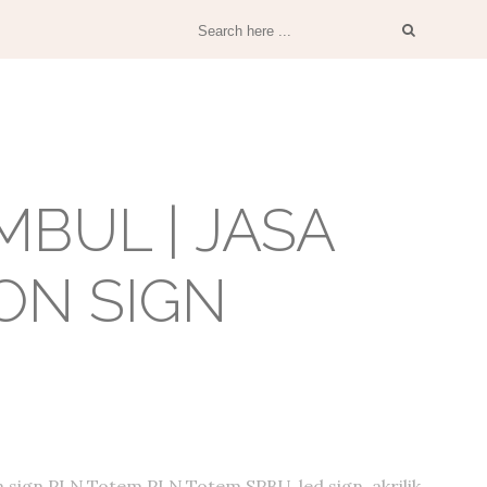
BUL | JASA
ON SIGN
 sign PLN,Totem PLN,Totem SPBU, led sign, akrilik