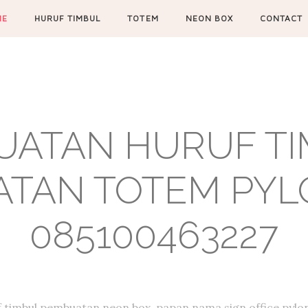
ME
HURUF TIMBUL
TOTEM
NEON BOX
CONTACT
UATAN HURUF TIM
TAN TOTEM PYL
085100463227
f timbul,pembuatan neon box, papan nama,sign office,pylon