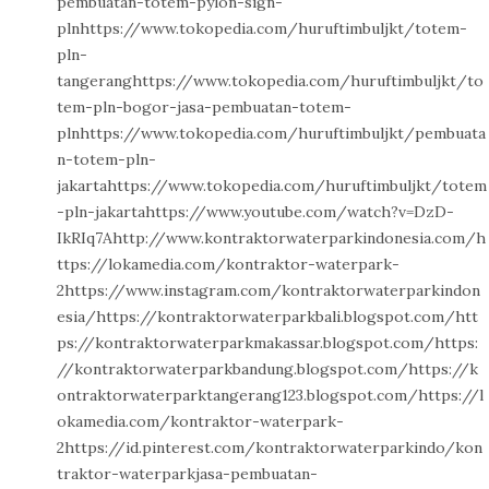
pembuatan-totem-pylon-sign-
plnhttps://www.tokopedia.com/huruftimbuljkt/totem-
pln-
tangeranghttps://www.tokopedia.com/huruftimbuljkt/to
tem-pln-bogor-jasa-pembuatan-totem-
plnhttps://www.tokopedia.com/huruftimbuljkt/pembuata
n-totem-pln-
jakartahttps://www.tokopedia.com/huruftimbuljkt/totem
-pln-jakartahttps://www.youtube.com/watch?v=DzD-
IkRIq7Ahttp://www.kontraktorwaterparkindonesia.com/h
ttps://lokamedia.com/kontraktor-waterpark-
2https://www.instagram.com/kontraktorwaterparkindon
esia/https://kontraktorwaterparkbali.blogspot.com/htt
ps://kontraktorwaterparkmakassar.blogspot.com/https:
//kontraktorwaterparkbandung.blogspot.com/https://k
ontraktorwaterparktangerang123.blogspot.com/https://l
okamedia.com/kontraktor-waterpark-
2https://id.pinterest.com/kontraktorwaterparkindo/kon
traktor-waterparkjasa-pembuatan-