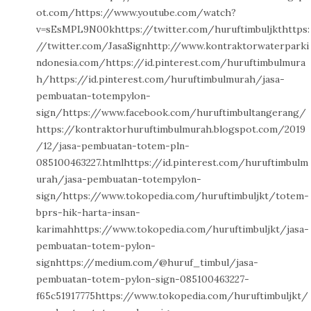
ot.com/https://www.youtube.com/watch?
v=sEsMPL9N00khttps://twitter.com/huruftimbuljkthttps:
//twitter.com/JasaSignhttp://www.kontraktorwaterparki
ndonesia.com/https://id.pinterest.com/huruftimbulmura
h/https://id.pinterest.com/huruftimbulmurah/jasa-
pembuatan-totempylon-
sign/https://www.facebook.com/huruftimbultangerang/
https://kontraktorhuruftimbulmurah.blogspot.com/2019
/12/jasa-pembuatan-totem-pln-
085100463227.htmlhttps://id.pinterest.com/huruftimbulm
urah/jasa-pembuatan-totempylon-
sign/https://www.tokopedia.com/huruftimbuljkt/totem-
bprs-hik-harta-insan-
karimahhttps://www.tokopedia.com/huruftimbuljkt/jasa-
pembuatan-totem-pylon-
signhttps://medium.com/@huruf_timbul/jasa-
pembuatan-totem-pylon-sign-085100463227-
f65c51917775https://www.tokopedia.com/huruftimbuljkt/