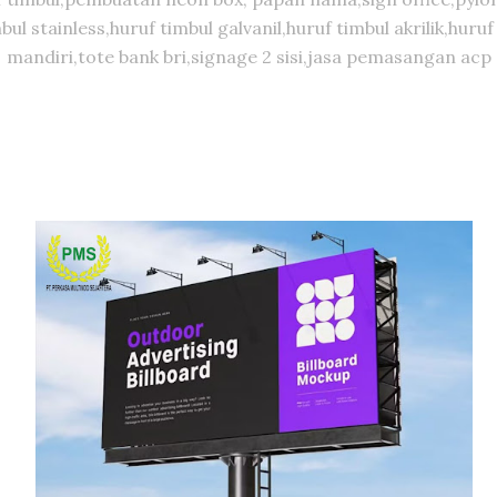
timbul stainless,huruf timbul galvanil,huruf timbul akrilik,
mandiri,tote bank bri,signage 2 sisi,jasa pemasangan acp