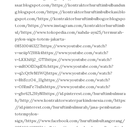
ssar.blogspot.com/https://kontraktorhuruftimbulbandun
g.blogspot.com/https://kontraktorhuruftimbulbekasi.blo
gspot.com/https://kontraktorhuruftimbulbogor.blogspo
t.com/https://www.instagram.com/kontraktorhuruftimb
ul/https://www.tokopedia.com/nahda-ayu25/termurah-
pylon-sign-totem-jakarta-
085100463227https://www.youtube.com/watch?
v=ueiipV2H6k4https://www.youtube.com/watch?
v=LKKhHj2_GTIhttps://www.youtube.com/watch?
v=mROOEOqdDIchttps://www.youtube.com/watch?
v=q2cQt9rM1WQhttps://www.youtube.com/watch?
v=BbSzzO4_IJghttps://www.youtube.com/watch?
v=OJRmFe71uSshttps://www.youtube.com/watch?
v=gbr62L2HyNIhttps://id.pinterest.com/huruftimbulmura
h/http://www.kontraktorwaterparkindonesia.com/https:
//id.pinterest.com/huruftimbulmurah/jasa-pembuatan-
totempylon-
sign/https://www.facebook.com/huruftimbultangerang/