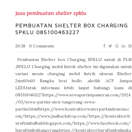
jasa pembuatan shelter spklu
PEMBUATAN SHELTER BOX CHARGING
SPKLU 085100463227
20.38
0 Comments
Pembuatan Shelter box Charging SPKLU untuk di PLN
,SPKLU Charging mobil listrik shelter ini digunakan untuk
variasi mesin charging mobil listrik ukuran Shelter
2mx60x60 Rangka besi hollo ,akrilik ,ACP ,lampu
LEDUntuk informasi lebih lanjut hubungi kami di
085100463227https://www.sewapartisipameran.com/2024
/03/sewa-partisi-mcu-tangerang-sewa-
partisi.htmlhttps://www.kontraktorwaterparkindonesia.c
om/https://www.jualbackdrop.com/https://kontraktorh
uruftimbulbali.blogspot.com/https://www.facebook.com/
huruftimbultangeranghttps://kontraktorhuruftimbulmaka