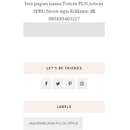
box,papan nama,Totem PLN,totem
SPBU,Neon sign,Reklame dll
085100463227
LET’S BE FRIENDS
LABELS
.JASA PEMBUATAN PYLON OFFICE