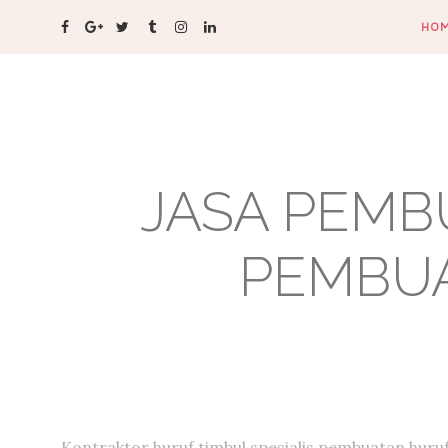
HO
JASA PEMB
PEMBUA
Kontraktor huruf timbul,spesialis pembuatan huru