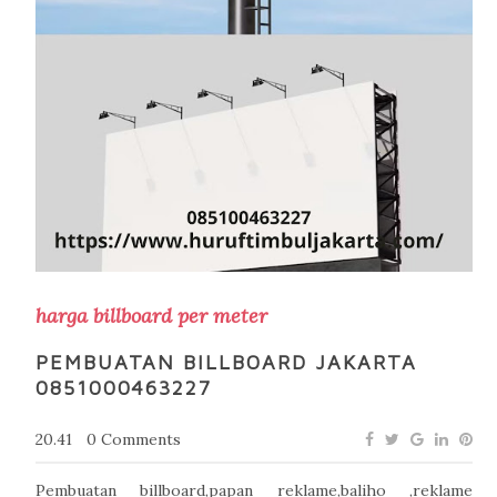
harga billboard per meter
PEMBUATAN BILLBOARD JAKARTA
0851000463227
20.41
0 Comments
Pembuatan billboard,papan reklame,baliho ,reklame