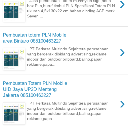
›
Jasa pembuatan Totem PLN/Pylon sign,neon
box PLn,huruf timbul PLN Spesifikasi Totem PLN
ukuran 4,5x130x22 cm bahan dinding ACP merk
Seven ...
Pembuatan totem PLN Mobile
area Bintaro 085100463227
›
PT Perkasa Multindo Sejahtera perusahaan
yang bergerak dibidang advertising,reklame
indoor dan outdoor,billboard,baliho,papan
reklame,papa...
Pembuatan Totem PLN Mobile
UID Jaya UP2D Menteng
Jakarta 085100463227
›
PT Perkasa Multindo Sejahtera perusahaan
yang bergerak dibidang advertising,reklame
indoor dan outdoor,billboard,baliho,papan
reklame,papa...