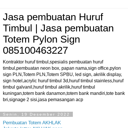
Jasa pembuatan Huruf
Timbul | Jasa pembuatan
Totem Pylon Sign
085100463227
Kontraktor huruf timbul,spesialis pembuatan huruf
timbul,pembuatan neon box, papan nama,sign office,pylon
sign PLN,Totem PLN,Totem SPBU, led sign, akrilik display,
sign hotel,acrylic huruf timbul 3d,huruf timbul stainless,huruf
timbul galvanil,huruf timbul akrilik,huruf timbul
kuningan,totem bank danamon,totem bank mandiri,tote bank
bri,signage 2 sisi,jasa pemasangan acp
Senin, 19 Desember 2022
Pembuatan Totem AKHLAK