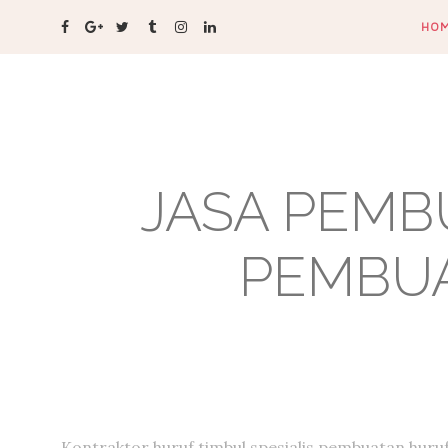
HO
JASA PEMB
PEMBUA
Kontraktor huruf timbul,spesialis pembuatan huru