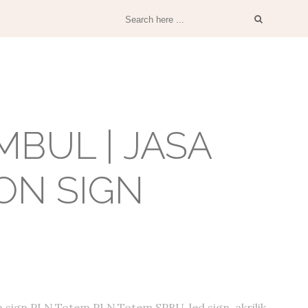
BUL | JASA
ON SIGN
 sign PLN,Totem PLN,Totem SPBU, led sign, akrilik