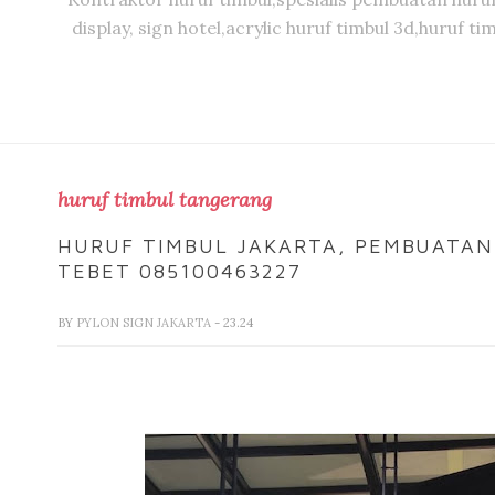
display, sign hotel,acrylic huruf timbul 3d,huruf 
huruf timbul tangerang
HURUF TIMBUL JAKARTA, PEMBUATAN
TEBET 085100463227
BY
PYLON SIGN JAKARTA
- 23.24