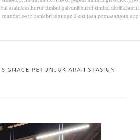
timbul stainless,huruf timbul galvanil,huruf timbul akrilik,
mandiri,tote bank bri,signage 2 sisi,jasa pemasangan acp
 SIGNAGE PETUNJUK ARAH STASIUN