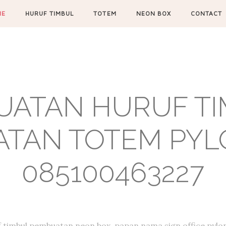
ME
HURUF TIMBUL
TOTEM
NEON BOX
CONTACT
UATAN HURUF TIM
TAN TOTEM PYL
085100463227
f timbul,pembuatan neon box, papan nama,sign office,pylon