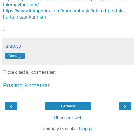
totempylon-sign/
https://www.tokopedia.com/huruftimbuljkt/totem-bprs-hik-
harta-insan-karimah
.
di
18.39
Berbagi
Tidak ada komentar:
Posting Komentar
‹
›
Beranda
Lihat versi web
Diberdayakan oleh
Blogger
.