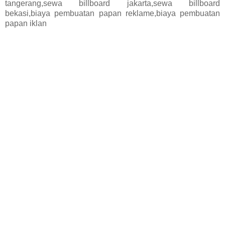
tangerang,sewa billboard jakarta,sewa billboard
bekasi,biaya pembuatan papan reklame,biaya pembuatan
papan iklan