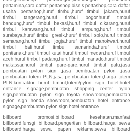
pertamina,cara daftar pertashop,bisnis pertashop,cara daftar
usaha pertashop,huruf timbul,huruf timbul jakarta,huruf
timbul tangerang,huruf timbul bogor,huruf timbul
bandung,huruf timbul bekasi,huruf timbul cikarang,huruf
timbul karawang,huruf timbul lampung,huruf timbul
surabaya,huruf timbul gresik,huruf timbul solo,huruf timbul
semarang,huruf timbul jogja,huruf timbul manokwari,huruf
timbul bali,huruf timbul samarinda,huruf timbul
pontianak,huruf timbul kutai,huruf timbul medan,huruf timbul
aceh,huruf timbul padang,huruf timbul manado,huruf timbul
makassar,huruf timbul pare-pare,huruf timbul palu,jasa
pembuatan pylon sign ,jasa pembuatan pylon ,jasa
pembuatan totem PLN,jasa pembuatan totem,harga totem
PLN,kontraktor huruf timbul,totem/pylon sign hotel,hotel
entrance signage,pembuatan shopping center pylon
sign,pembuatan pylon sign toyota showroom,pembuatan
pylon sign honda showroom,pembuatan hotel entrance
signage,pembuatan pylon sign hotel entrance
billboard promosi,billboard kesehatan,manfaat
billboard,funsgi billboard,pengertian billboard,harga sewa
billboard,harga sewa papan reklame,sewa billboard