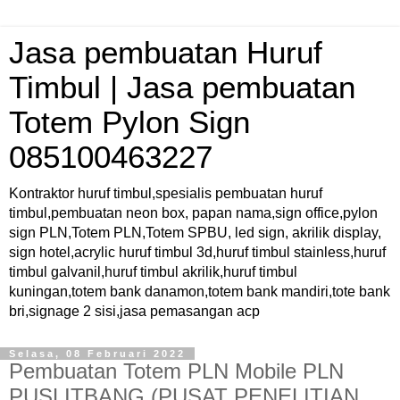
Jasa pembuatan Huruf
Timbul | Jasa pembuatan
Totem Pylon Sign
085100463227
Kontraktor huruf timbul,spesialis pembuatan huruf
timbul,pembuatan neon box, papan nama,sign office,pylon
sign PLN,Totem PLN,Totem SPBU, led sign, akrilik display,
sign hotel,acrylic huruf timbul 3d,huruf timbul stainless,huruf
timbul galvanil,huruf timbul akrilik,huruf timbul
kuningan,totem bank danamon,totem bank mandiri,tote bank
bri,signage 2 sisi,jasa pemasangan acp
Selasa, 08 Februari 2022
Pembuatan Totem PLN Mobile PLN
PUSLITBANG (PUSAT PENELITIAN