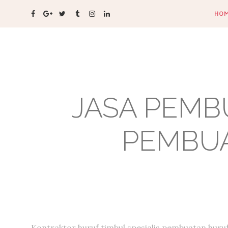
HO
JASA PEMB
PEMBUA
Kontraktor huruf timbul,spesialis pembuatan huru