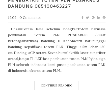
PEMBUATAN TOTEM PLN PUSHARLIS
BANDUNG 085100463227
19.09
0 Comments
DesainTotem lama sebelum BongkarTotem BaruJasa
pembuatan Totem PLN PUSHARLIS (Pusat
ketenagalistrikan) Bandung Jl Kebonwaru Batununggal
Bandung sepsifikasi totem PLN :Tinggi 4,5m lebar 130
cm Dinding ACP setara Seven,huruf akrilik laser cut,stiker
oracal,lampu TL LEDJasa pembuatan totem PLN,Pylon sign
PLN seluruh indonesia kami pusat pembuatan totem PLN
di indonesia .ukuran totem PLN...
CONTINUE READING