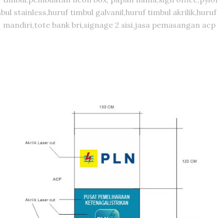
timbul stainless,huruf timbul galvanil,huruf timbul akrilik,
mandiri,tote bank bri,signage 2 sisi,jasa pemasangan acp