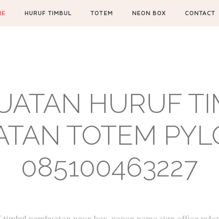
ME
HURUF TIMBUL
TOTEM
NEON BOX
CONTACT
UATAN HURUF TIM
TAN TOTEM PYL
085100463227
f timbul,pembuatan neon box, papan nama,sign office,pylon