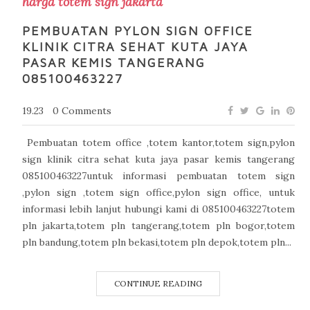
harga totem sign jakarta
PEMBUATAN PYLON SIGN OFFICE
KLINIK CITRA SEHAT KUTA JAYA
PASAR KEMIS TANGERANG
085100463227
19.23
0 Comments
Pembuatan totem office ,totem kantor,totem sign,pylon
sign klinik citra sehat kuta jaya pasar kemis tangerang
085100463227untuk informasi pembuatan totem sign
,pylon sign ,totem sign office,pylon sign office, untuk
informasi lebih lanjut hubungi kami di 085100463227totem
pln jakarta,totem pln tangerang,totem pln bogor,totem
pln bandung,totem pln bekasi,totem pln depok,totem pln...
CONTINUE READING