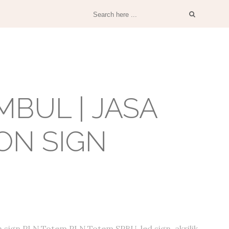
BUL | JASA
ON SIGN
 sign PLN,Totem PLN,Totem SPBU, led sign, akrilik