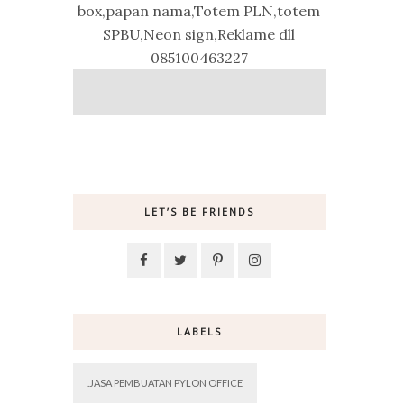
box,papan nama,Totem PLN,totem
SPBU,Neon sign,Reklame dll
085100463227
LET’S BE FRIENDS
LABELS
.JASA PEMBUATAN PYLON OFFICE