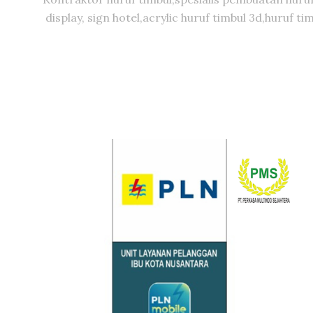
display, sign hotel,acrylic huruf timbul 3d,huruf 