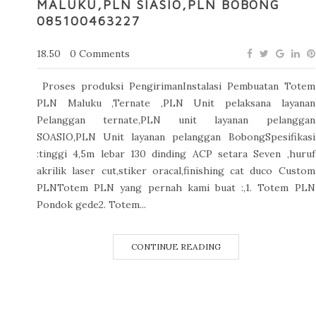
MALUKU,PLN SIASIO,PLN BOBONG
085100463227
18.50
0 Comments
Proses produksi PengirimanInstalasi Pembuatan Totem
PLN Maluku ,Ternate ,PLN Unit pelaksana layanan
Pelanggan ternate,PLN unit layanan pelanggan
SOASIO,PLN Unit layanan pelanggan BobongSpesifikasi
:tinggi 4,5m lebar 130 dinding ACP setara Seven ,huruf
akrilik laser cut,stiker oracal,finishing cat duco Custom
PLNTotem PLN yang pernah kami buat :,1. Totem PLN
Pondok gede2. Totem...
CONTINUE READING