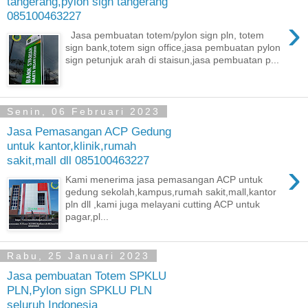
tangerang,pylon sign tangerang
085100463227
›
Jasa pembuatan totem/pylon sign pln, totem
sign bank,totem sign office,jasa pembuatan pylon
sign petunjuk arah di staisun,jasa pembuatan p...
Senin, 06 Februari 2023
Jasa Pemasangan ACP Gedung
untuk kantor,klinik,rumah
sakit,mall dll 085100463227
›
Kami menerima jasa pemasangan ACP untuk
gedung sekolah,kampus,rumah sakit,mall,kantor
pln dll ,kami juga melayani cutting ACP untuk
pagar,pl...
Rabu, 25 Januari 2023
Jasa pembuatan Totem SPKLU
PLN,Pylon sign SPKLU PLN
seluruh Indonesia