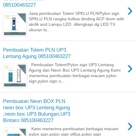
›
085100463227
Jasa pembuatan Totem SPKLU PLN/Pylon sign
SPKLU PLN rangka hollow dinding ACP 4mm with
akrlik and Lampu LED dilengkapi dg LED TV
ukuran to...
Pembuatan Totem PLN UP3
Lentang Agung 085100463227
›
Pembuatan Totem/Pylon sign UP3 Lentang
Agung dan Neon Box UP3 Lentang Agung Kami
menerima pembuatan berbagai macam pylon
sign,pylon sign o...
Pembuatan Neon BOX PLN
neon box UP3 Lenteng Agung
,neon box UP3 Bulungan,UP3
›
Bintaro 085100463227
Kami menerima pembuatan berbagai macam
pylon sign,pylon sign office,pylon sign