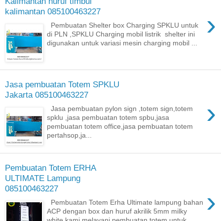
Kalimantan huruf timbul
kalimantan 085100463227
›
Pembuatan Shelter box Charging SPKLU untuk
di PLN ,SPKLU Charging mobil listrik shelter ini
digunakan untuk variasi mesin charging mobil ...
Jasa pembuatan Totem SPKLU
Jakarta 085100463227
›
Jasa pembuatan pylon sign ,totem sign,totem
spklu ,jasa pembuatan totem spbu,jasa
pembuatan totem office,jasa pembuatan totem
pertahsop,ja...
Pembuatan Totem ERHA
ULTIMATE Lampung
085100463227
›
Pembuatan Totem Erha Ultimate lampung bahan
ACP dengan box dan huruf akrilik 5mm milky
white kami melayani pembuatan totem untuk